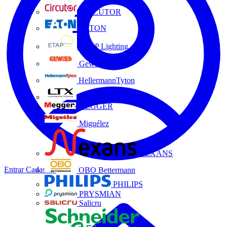
CIRCUTOR
EATON
ETAP Lighting
Gewiss
HellermannTyton
LTX
MEGGER
Miguélez
NEXANS
Entrar
Cadastrar
OBO Bettermann
PHILIPS
PRYSMIAN
Salicru