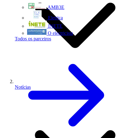
AMB3E
Eletrica
INETE
O electricista
Todos os parceiros
Notícias