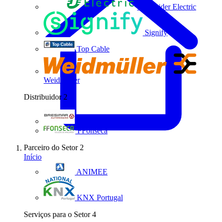
Schneider Electric
Signify
Top Cable
Weidmüller
Distribuidor
2
Bresimar Automação
FFonseca
Parceiro do Setor
2
Início
ANIMEE
KNX Portugal
Serviços para o Setor
4