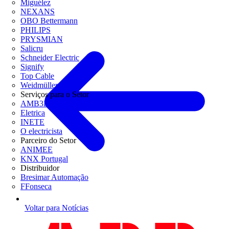
Miguélez
NEXANS
OBO Bettermann
PHILIPS
PRYSMIAN
Salicru
Schneider Electric
Signify
Top Cable
Weidmüller
Serviços para o Setor
AMB3E
Eletrica
INETE
O electricista
Parceiro do Setor
ANIMEE
KNX Portugal
Distribuidor
Bresimar Automação
FFonseca
Voltar para Notícias