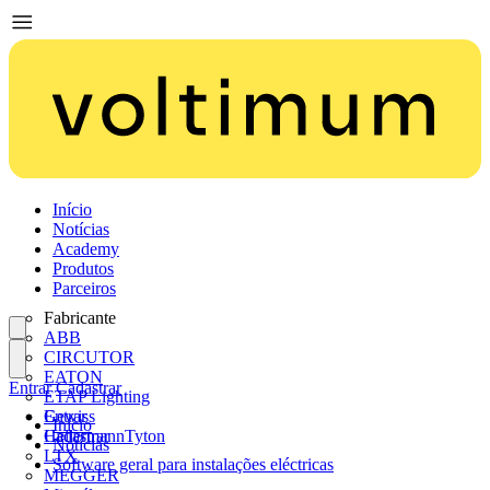
Início
Notícias
Academy
Produtos
Parceiros
Fabricante
ABB
CIRCUTOR
EATON
Entrar
Cadastrar
ETAP Lighting
Gewiss
Entrar
Início
HellermannTyton
Cadastrar
Notícias
LTX
Software geral para instalações eléctricas
MEGGER