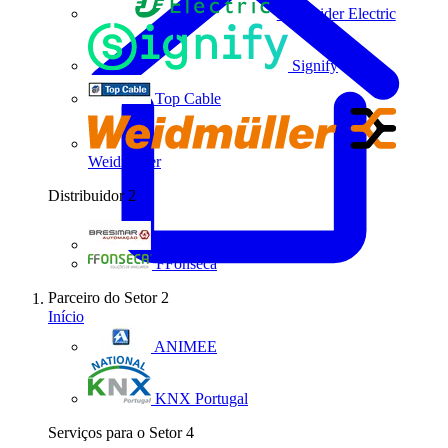
Schneider Electric
Signify
Top Cable
Weidmüller
Distribuidor
2
Bresimar Automação
FFonseca
Parceiro do Setor
2
Início
ANIMEE
KNX Portugal
Serviços para o Setor
4