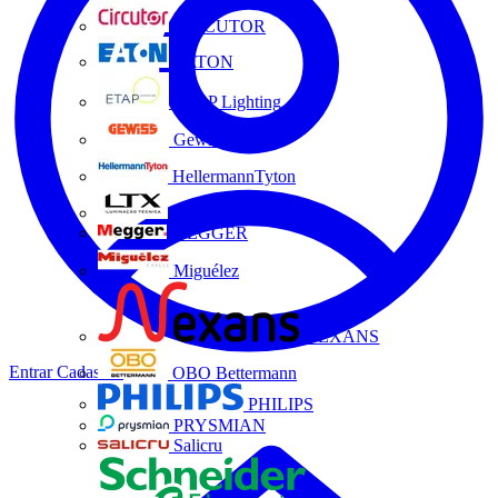
CIRCUTOR
EATON
ETAP Lighting
Gewiss
HellermannTyton
LTX
MEGGER
Miguélez
NEXANS
Entrar
Cadastrar
OBO Bettermann
PHILIPS
PRYSMIAN
Salicru