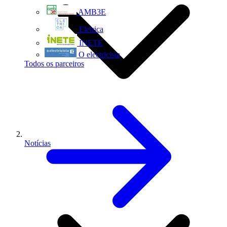
AMB3E
Eletrica
INETE
O electricista
Todos os parceiros
Notícias