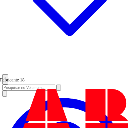
Fabricante
18