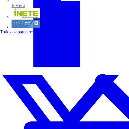
Eletrica
INETE
O electricista
Todos os parceiros