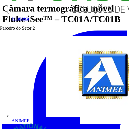
Câmara termográfica móvel
Fluke iSee™ – TC01A/TC01B
FFonseca
Parceiro do Setor
2
ANIMEE