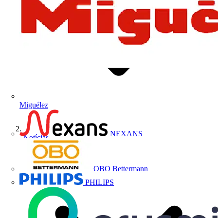
Miguélez
NEXANS
Notícias
OBO Bettermann
PHILIPS