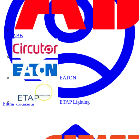
ABB
CIRCUTOR
EATON
ETAP Lighting
Entrar
Cadastrar