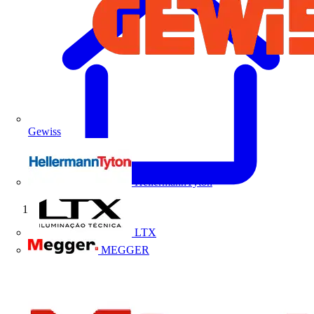
Gewiss
HellermannTyton
Início
LTX
MEGGER