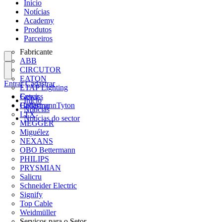
Início
Notícias
Academy
Produtos
Parceiros
Fabricante
ABB
CIRCUTOR
EATON
Entrar
Cadastrar
ETAP Lighting
Gewiss
Entrar
Início
HellermannTyton
Cadastrar
Notícias
LTX
Notícias do sector
MEGGER
Miguélez
NEXANS
OBO Bettermann
PHILIPS
PRYSMIAN
Salicru
Schneider Electric
Signify
Top Cable
Weidmüller
Serviços para o Setor