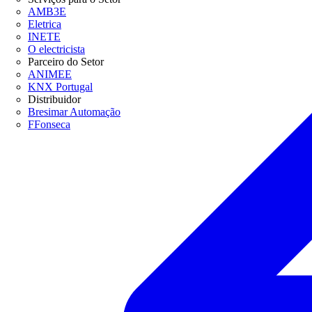
AMB3E
Eletrica
INETE
O electricista
Parceiro do Setor
ANIMEE
KNX Portugal
Distribuidor
Bresimar Automação
FFonseca