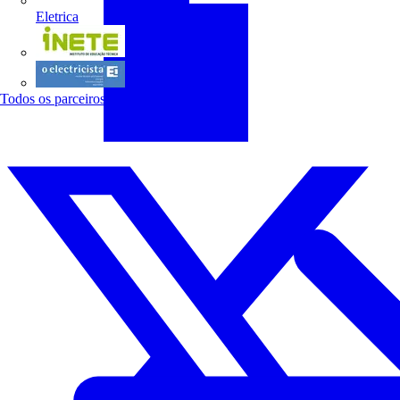
Eletrica
INETE
O electricista
Todos os parceiros