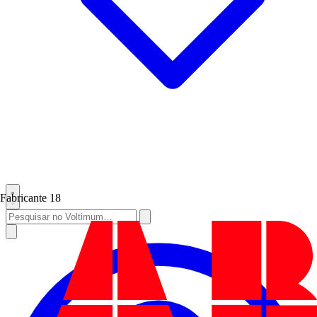
Fabricante
18