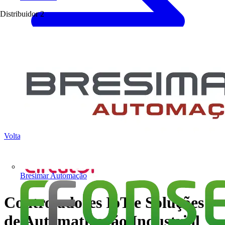
Distribuidor
2
Voltar para Notícias
Bresimar Automação
Controladores IoT e Soluções
de Automatização Industrial