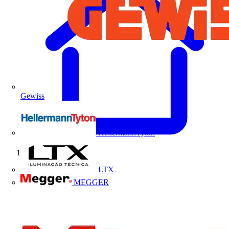
Gewiss
HellermannTyton
Início
LTX
MEGGER