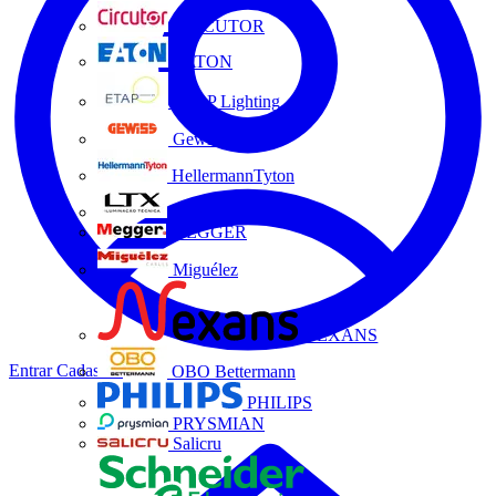
CIRCUTOR
EATON
ETAP Lighting
Gewiss
HellermannTyton
LTX
MEGGER
Miguélez
NEXANS
Entrar
Cadastrar
OBO Bettermann
PHILIPS
PRYSMIAN
Salicru