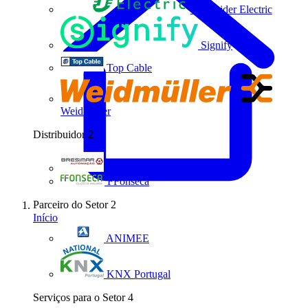
Schneider Electric
Signify
Top Cable
Weidmüller
Distribuidor
2
Bresimar Automação
FFonseca
Parceiro do Setor
2
Início
ANIMEE
KNX Portugal
Serviços para o Setor
4