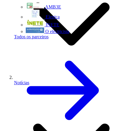
AMB3E
Eletrica
INETE
O electricista
Todos os parceiros
Notícias