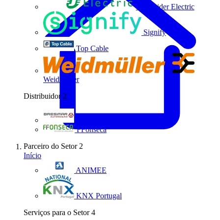
Schneider Electric
Signify
Top Cable
Weidmüller
Distribuidor
2
Bresimar Automação
FFonseca
Parceiro do Setor
2
Início
ANIMEE
KNX Portugal
Serviços para o Setor
4