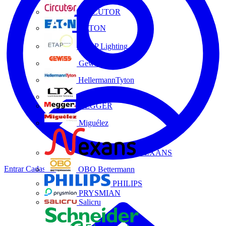
CIRCUTOR
EATON
ETAP Lighting
Gewiss
HellermannTyton
LTX
MEGGER
Miguélez
NEXANS
Entrar
Cadastrar
OBO Bettermann
PHILIPS
PRYSMIAN
Salicru