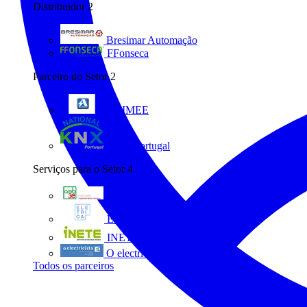
Distribuidor
2
Bresimar Automação
FFonseca
Parceiro do Setor
2
ANIMEE
KNX Portugal
Serviços para o Setor
4
AMB3E
Eletrica
INETE
O electricista
Todos os parceiros