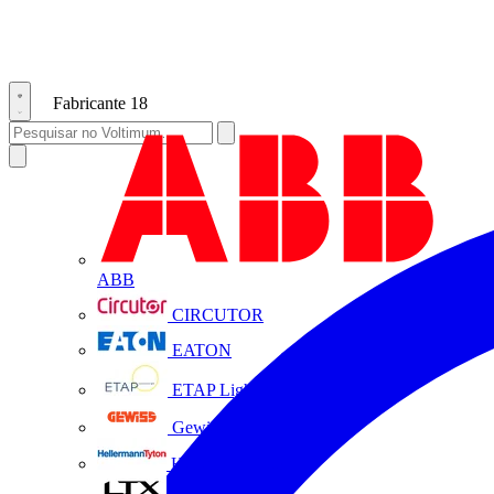
Fabricante
18
ABB
CIRCUTOR
EATON
ETAP Lighting
Gewiss
HellermannTyton