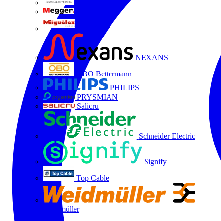
LTX
MEGGER
Miguélez
NEXANS
OBO Bettermann
PHILIPS
PRYSMIAN
Salicru
Schneider Electric
Signify
Top Cable
Weidmüller