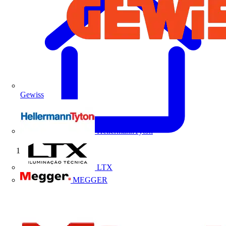
Gewiss
HellermannTyton
Início
LTX
MEGGER