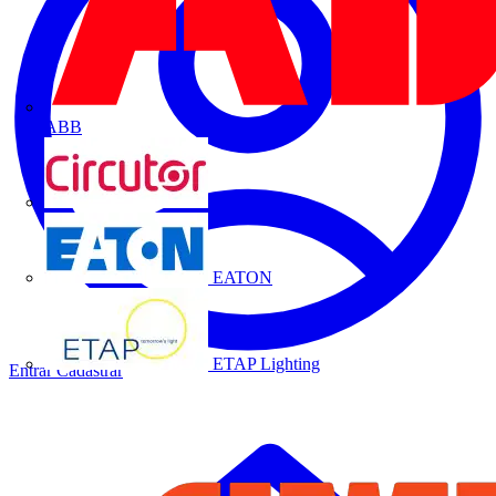
ABB
CIRCUTOR
EATON
ETAP Lighting
Entrar
Cadastrar