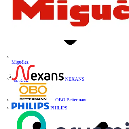
Miguélez
NEXANS
Notícias
OBO Bettermann
PHILIPS