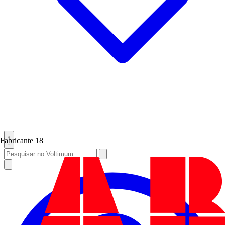
Fabricante
18