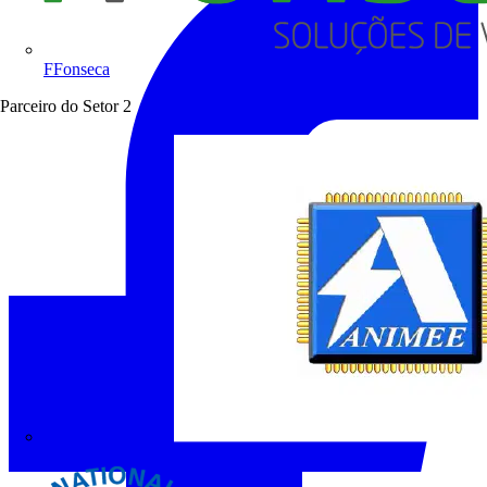
FFonseca
Parceiro do Setor
2
ANIMEE