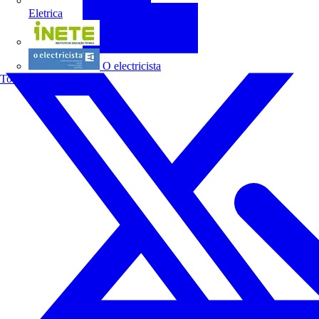
Eletrica
INETE
O electricista
Todos os parceiros