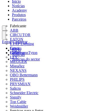
Início
Notícias
Academy
Produtos
Parceiros
Fabricante
ABB
CIRCUTOR
EATON
Entrar
Cadastrar
ETAP Lighting
Gewiss
Entrar
Início
HellermannTyton
Cadastrar
Notícias
LTX
Notícias do sector
MEGGER
Miguélez
NEXANS
OBO Bettermann
PHILIPS
PRYSMIAN
Salicru
Schneider Electric
Signify
Top Cable
Weidmüller
Serviços para o Setor