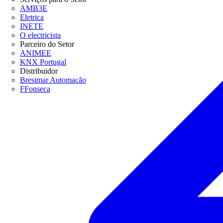
AMB3E
Eletrica
INETE
O electricista
Parceiro do Setor
ANIMEE
KNX Portugal
Distribuidor
Bresimar Automação
FFonseca