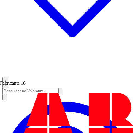
Fabricante
18