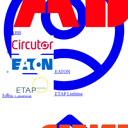
ABB
CIRCUTOR
EATON
ETAP Lighting
Entrar
Cadastrar