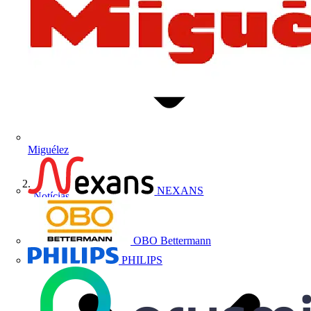
Miguélez
NEXANS
Notícias
OBO Bettermann
PHILIPS