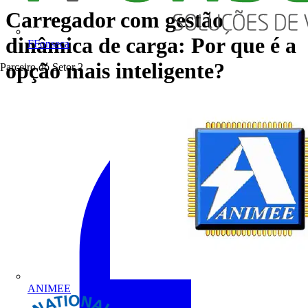
Carregador com gestão
dinâmica de carga: Por que é a
FFonseca
opção mais inteligente?
Parceiro do Setor
2
ANIMEE