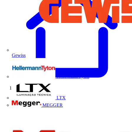
Gewiss
HellermannTyton
Início
LTX
MEGGER