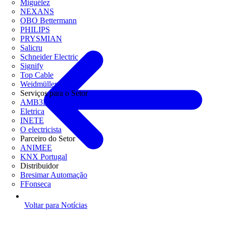
Miguélez
NEXANS
OBO Bettermann
PHILIPS
PRYSMIAN
Salicru
Schneider Electric
Signify
Top Cable
Weidmüller
Serviços para o Setor
AMB3E
Eletrica
INETE
O electricista
Parceiro do Setor
ANIMEE
KNX Portugal
Distribuidor
Bresimar Automação
FFonseca
Voltar para Notícias