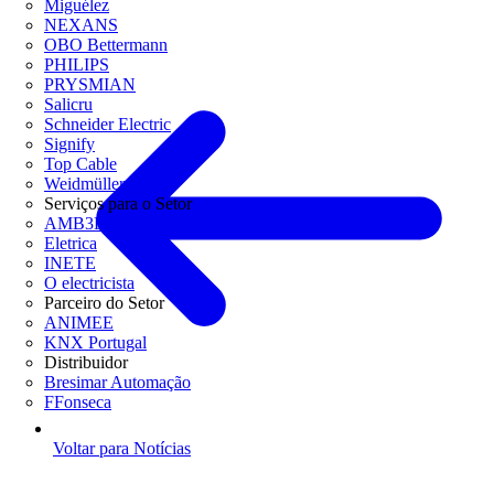
Miguélez
NEXANS
OBO Bettermann
PHILIPS
PRYSMIAN
Salicru
Schneider Electric
Signify
Top Cable
Weidmüller
Serviços para o Setor
AMB3E
Eletrica
INETE
O electricista
Parceiro do Setor
ANIMEE
KNX Portugal
Distribuidor
Bresimar Automação
FFonseca
Voltar para Notícias