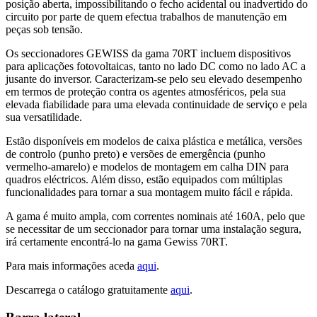
posição aberta, impossibilitando o fecho acidental ou inadvertido do
circuito por parte de quem efectua trabalhos de manutenção em
peças sob tensão.
Os seccionadores GEWISS da gama 70RT incluem dispositivos
para aplicações fotovoltaicas, tanto no lado DC como no lado AC a
jusante do inversor. Caracterizam-se pelo seu elevado desempenho
em termos de proteção contra os agentes atmosféricos, pela sua
elevada fiabilidade para uma elevada continuidade de serviço e pela
sua versatilidade.
Estão disponíveis em modelos de caixa plástica e metálica, versões
de controlo (punho preto) e versões de emergência (punho
vermelho-amarelo) e modelos de montagem em calha DIN para
quadros eléctricos. Além disso, estão equipados com múltiplas
funcionalidades para tornar a sua montagem muito fácil e rápida.
A gama é muito ampla, com correntes nominais até 160A, pelo que
se necessitar de um seccionador para tornar uma instalação segura,
irá certamente encontrá-lo na gama Gewiss 70RT.
Para mais informações aceda
aqui
.
Descarrega o catálogo gratuitamente
aqui
.