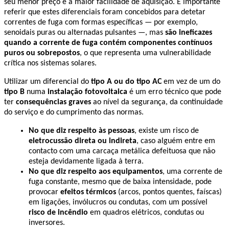
seu menor preço e à maior facilidade de aquisição. É importante 
referir que estes diferenciais foram concebidos para detetar 
correntes de fuga com formas específicas — por exemplo, 
senoidais puras ou alternadas pulsantes —, mas 
são ineficazes 
quando a corrente de fuga contém componentes contínuos 
puros ou sobrepostos
, o que representa uma vulnerabilidade 
crítica nos sistemas solares.
Utilizar um diferencial do 
tipo A ou do tipo AC
 em vez de um do 
tipo B
 numa 
instalação fotovoltaica
 é um erro técnico que pode 
ter 
consequências graves
 ao nível da segurança, da continuidade 
do serviço e do cumprimento das normas.
No que diz respeito às pessoas
, existe um risco de 
eletrocussão direta ou indireta
, caso alguém entre em 
contacto com uma carcaça metálica defeituosa que não 
esteja devidamente ligada à terra.
No que diz respeito aos equipamentos
, uma corrente de 
fuga constante, mesmo que de baixa intensidade, pode 
provocar 
efeitos térmicos
 (arcos, pontos quentes, faíscas) 
em ligações, invólucros ou condutas, com um possível 
risco de incêndio
 em quadros elétricos, condutas ou 
inversores.