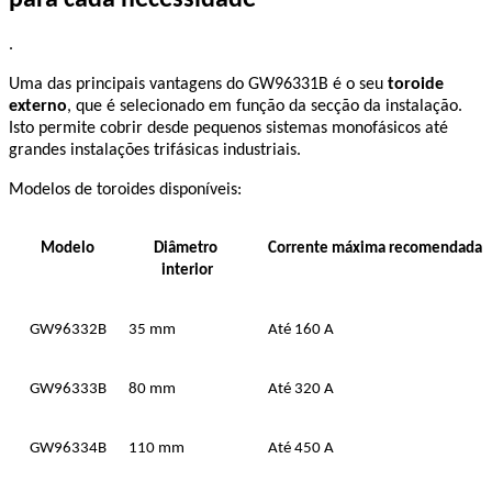
.
Uma das principais vantagens do GW96331B é o seu 
toroide 
externo
, que é selecionado em função da secção da instalação. 
Isto permite cobrir desde pequenos sistemas monofásicos até 
grandes instalações trifásicas industriais.
Modelos de toroides disponíveis:
Modelo
Diâmetro 
Corrente máxima recomendada
interior
GW96332B
35 mm
Até 160 A
GW96333B
80 mm
Até 320 A
GW96334B
110 mm
Até 450 A