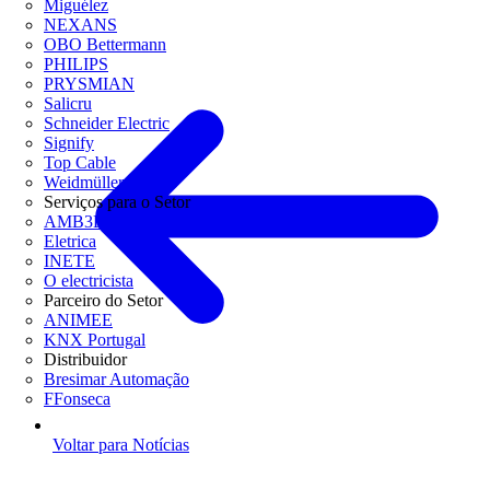
Miguélez
NEXANS
OBO Bettermann
PHILIPS
PRYSMIAN
Salicru
Schneider Electric
Signify
Top Cable
Weidmüller
Serviços para o Setor
AMB3E
Eletrica
INETE
O electricista
Parceiro do Setor
ANIMEE
KNX Portugal
Distribuidor
Bresimar Automação
FFonseca
Voltar para Notícias