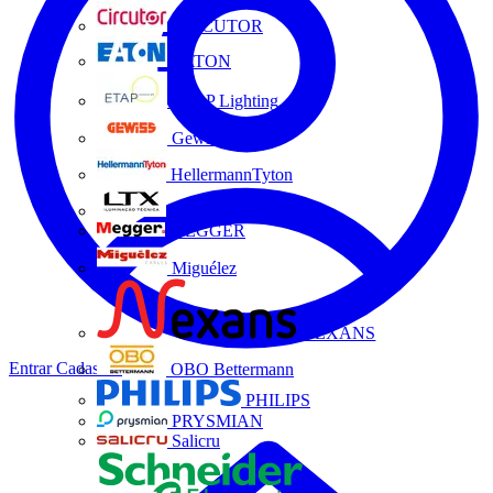
CIRCUTOR
EATON
ETAP Lighting
Gewiss
HellermannTyton
LTX
MEGGER
Miguélez
NEXANS
Entrar
Cadastrar
OBO Bettermann
PHILIPS
PRYSMIAN
Salicru