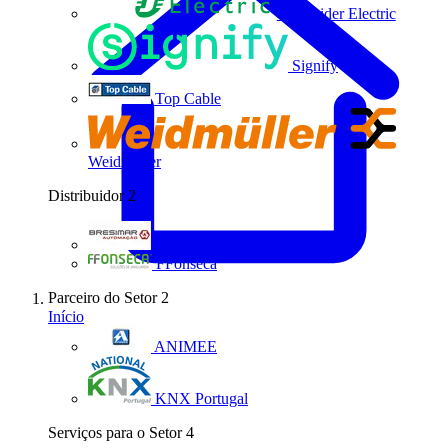
Schneider Electric
Signify
Top Cable
Weidmüller
Distribuidor
2
Bresimar Automação
FFonseca
Parceiro do Setor
2
Início
ANIMEE
KNX Portugal
Serviços para o Setor
4