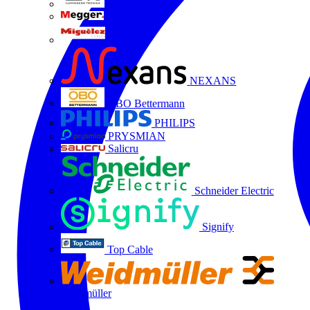
LTX
MEGGER
Miguélez
NEXANS
OBO Bettermann
PHILIPS
PRYSMIAN
Salicru
Schneider Electric
Signify
Top Cable
Weidmüller