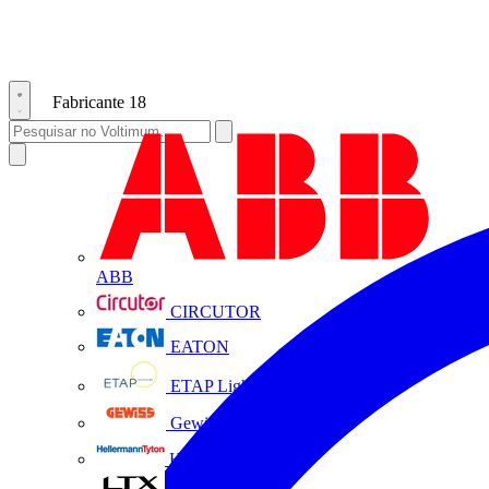
Fabricante
18
ABB
CIRCUTOR
EATON
ETAP Lighting
Gewiss
HellermannTyton