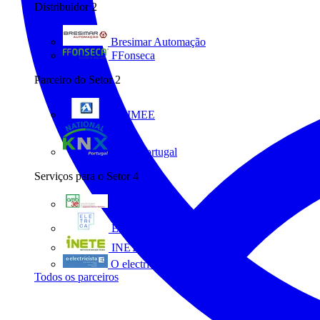
Distribuidor
2
Bresimar Automação
FFonseca
Parceiro do Setor
2
ANIMEE
KNX Portugal
Serviços para o Setor
4
AMB3E
Eletrica
INETE
O electricista
Todos os parceiros