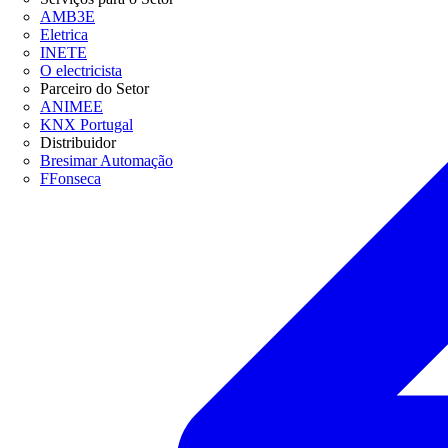
AMB3E
Eletrica
INETE
O electricista
Parceiro do Setor
ANIMEE
KNX Portugal
Distribuidor
Bresimar Automação
FFonseca