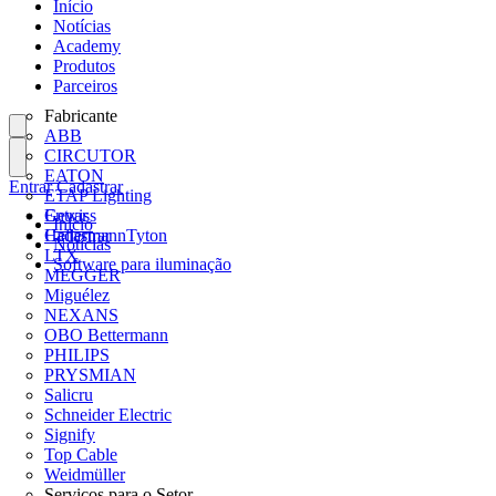
Início
Notícias
Academy
Produtos
Parceiros
Fabricante
ABB
CIRCUTOR
EATON
Entrar
Cadastrar
ETAP Lighting
Gewiss
Entrar
Início
HellermannTyton
Cadastrar
Notícias
LTX
Software para iluminação
MEGGER
Miguélez
NEXANS
OBO Bettermann
PHILIPS
PRYSMIAN
Salicru
Schneider Electric
Signify
Top Cable
Weidmüller
Serviços para o Setor