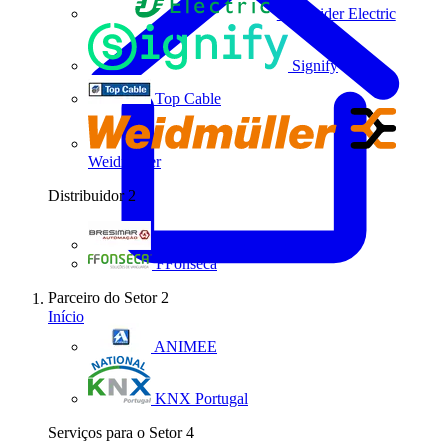
Schneider Electric
Signify
Top Cable
Weidmüller
Distribuidor
2
Bresimar Automação
FFonseca
Parceiro do Setor
2
Início
ANIMEE
KNX Portugal
Serviços para o Setor
4