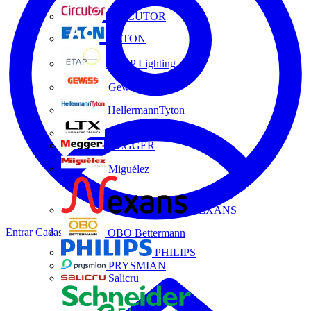
CIRCUTOR
EATON
ETAP Lighting
Gewiss
HellermannTyton
LTX
MEGGER
Miguélez
NEXANS
Entrar
Cadastrar
OBO Bettermann
PHILIPS
PRYSMIAN
Salicru