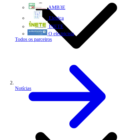
AMB3E
Eletrica
INETE
O electricista
Todos os parceiros
Notícias