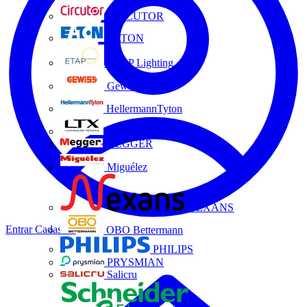
CIRCUTOR
EATON
ETAP Lighting
Gewiss
HellermannTyton
LTX
MEGGER
Miguélez
NEXANS
Entrar
Cadastrar
OBO Bettermann
PHILIPS
PRYSMIAN
Salicru