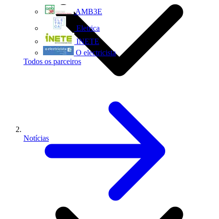
AMB3E
Eletrica
INETE
O electricista
Todos os parceiros
Notícias