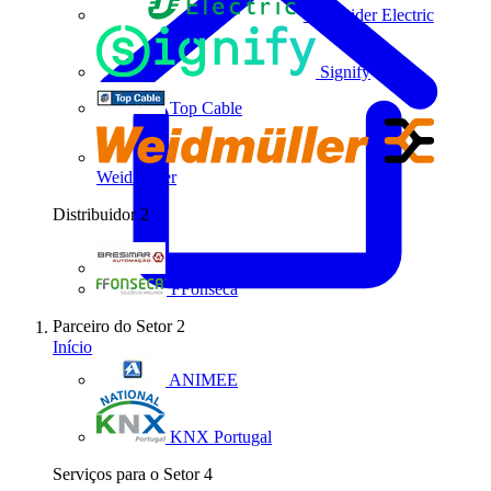
Schneider Electric
Signify
Top Cable
Weidmüller
Distribuidor
2
Bresimar Automação
FFonseca
Parceiro do Setor
2
Início
ANIMEE
KNX Portugal
Serviços para o Setor
4