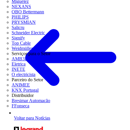
Miguélez
NEXANS
OBO Bettermann
PHILIPS
PRYSMIAN
Salicru
Schneider Electric
Signify
Top Cable
Weidmüller
Serviços para o Setor
AMB3E
Eletrica
INETE
O electricista
Parceiro do Setor
ANIMEE
KNX Portugal
Distribuidor
Bresimar Automação
FFonseca
Voltar para Notícias