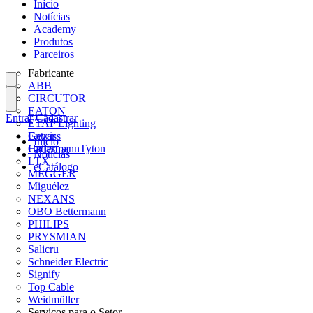
Início
Notícias
Academy
Produtos
Parceiros
Fabricante
ABB
CIRCUTOR
EATON
Entrar
Cadastrar
ETAP Lighting
Gewiss
Entrar
Início
HellermannTyton
Cadastrar
Notícias
LTX
eCatálogo
MEGGER
Miguélez
NEXANS
OBO Bettermann
PHILIPS
PRYSMIAN
Salicru
Schneider Electric
Signify
Top Cable
Weidmüller
Serviços para o Setor