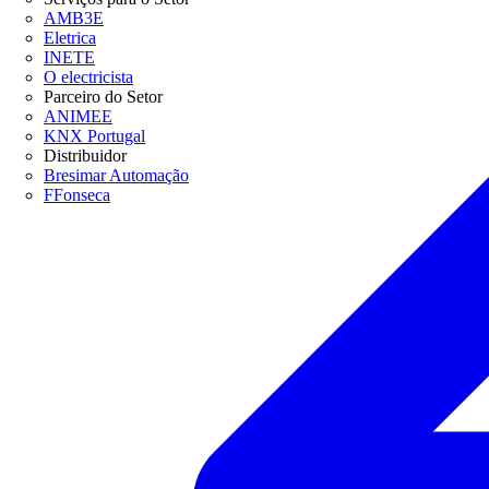
AMB3E
Eletrica
INETE
O electricista
Parceiro do Setor
ANIMEE
KNX Portugal
Distribuidor
Bresimar Automação
FFonseca