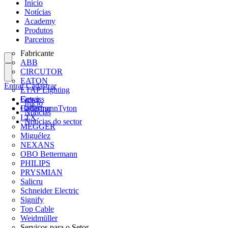
Início
Notícias
Academy
Produtos
Parceiros
Fabricante
ABB
CIRCUTOR
EATON
Entrar
Cadastrar
ETAP Lighting
Gewiss
Entrar
Início
HellermannTyton
Cadastrar
Notícias
LTX
Notícias do sector
MEGGER
Miguélez
NEXANS
OBO Bettermann
PHILIPS
PRYSMIAN
Salicru
Schneider Electric
Signify
Top Cable
Weidmüller
Serviços para o Setor