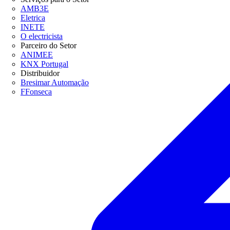
AMB3E
Eletrica
INETE
O electricista
Parceiro do Setor
ANIMEE
KNX Portugal
Distribuidor
Bresimar Automação
FFonseca