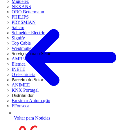
Miguélez
NEXANS
OBO Bettermann
PHILIPS
PRYSMIAN
Salicru
Schneider Electric
Signify
Top Cable
Weidmüller
Serviços para o Setor
AMB3E
Eletrica
INETE
O electricista
Parceiro do Setor
ANIMEE
KNX Portugal
Distribuidor
Bresimar Automação
FFonseca
Voltar para Notícias