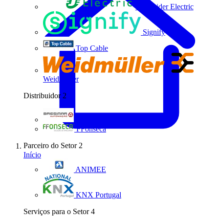
Schneider Electric
Signify
Top Cable
Weidmüller
Distribuidor
2
Bresimar Automação
FFonseca
Parceiro do Setor
2
Início
ANIMEE
KNX Portugal
Serviços para o Setor
4