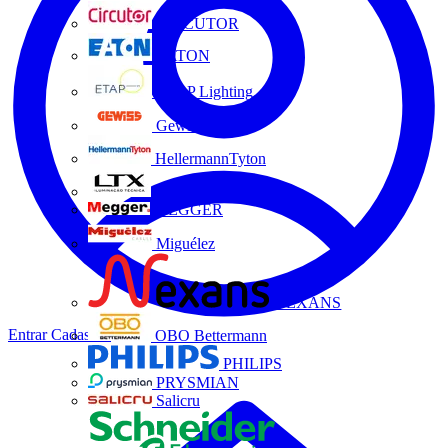
CIRCUTOR
EATON
ETAP Lighting
Gewiss
HellermannTyton
LTX
MEGGER
Miguélez
NEXANS
Entrar
Cadastrar
OBO Bettermann
PHILIPS
PRYSMIAN
Salicru