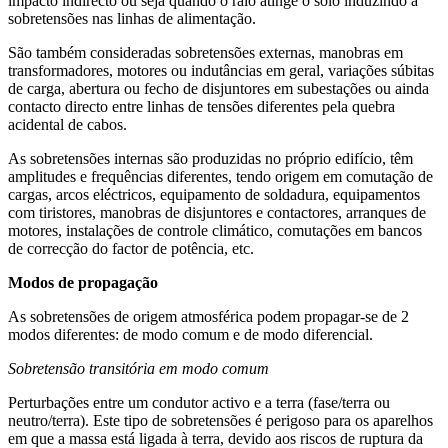
impacto indirecto ou seja quando o raio atinge o solo induzindo a
sobretensões nas linhas de alimentação.
São também consideradas sobretensões externas, manobras em
transformadores, motores ou indutâncias em geral, variações súbitas
de carga, abertura ou fecho de disjuntores em subestações ou ainda
contacto directo entre linhas de tensões diferentes pela quebra
acidental de cabos.
As sobretensões internas são produzidas no próprio edifício, têm
amplitudes e frequências diferentes, tendo origem em comutação de
cargas, arcos eléctricos, equipamento de soldadura, equipamentos
com tiristores, manobras de disjuntores e contactores, arranques de
motores, instalações de controle climático, comutações em bancos
de correcção do factor de potência, etc.
Modos de propagação
As sobretensões de origem atmosférica podem propagar-se de 2
modos diferentes: de modo comum e de modo diferencial.
Sobretensão transitória em modo comum
Perturbações entre um condutor activo e a terra (fase/terra ou
neutro/terra). Este tipo de sobretensões é perigoso para os aparelhos
em que a massa está ligada à terra, devido aos riscos de ruptura da