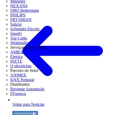
Miguélez
NEXANS
OBO Bettermann
PHILIPS
PRYSMIAN
Salicru
Schneider Electric
Signify
Top Cable
Weidmüller
Serviços para o Setor
AMB3E
Eletrica
INETE
O electricista
Parceiro do Setor
ANIMEE
KNX Portugal
Distribuidor
Bresimar Automação
FFonseca
Voltar para Notícias