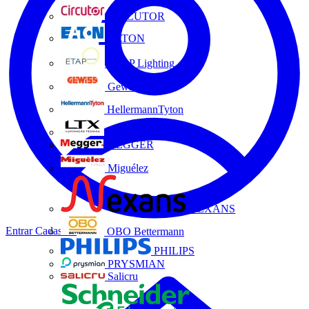
CIRCUTOR
EATON
ETAP Lighting
Gewiss
HellermannTyton
LTX
MEGGER
Miguélez
NEXANS
Entrar
Cadastrar
OBO Bettermann
PHILIPS
PRYSMIAN
Salicru