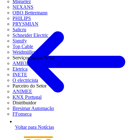
Miguélez
NEXANS
OBO Bettermann
PHILIPS
PRYSMIAN
Salicru
Schneider Electric
Signify
Top Cable
Weidmüller
Serviços para o Setor
AMB3E
Eletrica
INETE
O electricista
Parceiro do Setor
ANIMEE
KNX Portugal
Distribuidor
Bresimar Automação
FFonseca
Voltar para Notícias