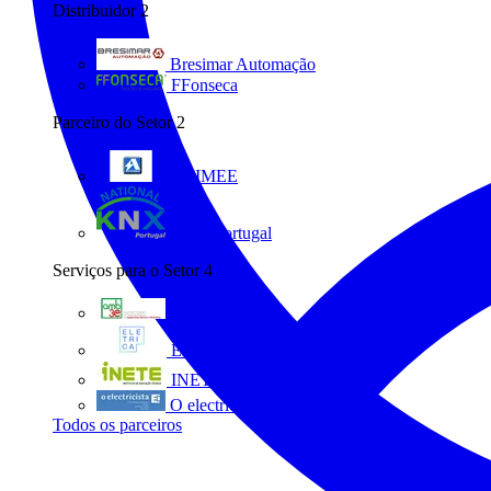
Distribuidor
2
Bresimar Automação
FFonseca
Parceiro do Setor
2
ANIMEE
KNX Portugal
Serviços para o Setor
4
AMB3E
Eletrica
INETE
O electricista
Todos os parceiros