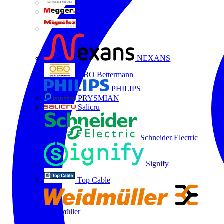
LTX
MEGGER
Miguélez
NEXANS
OBO Bettermann
PHILIPS
PRYSMIAN
Salicru
Schneider Electric
Signify
Top Cable
Weidmüller