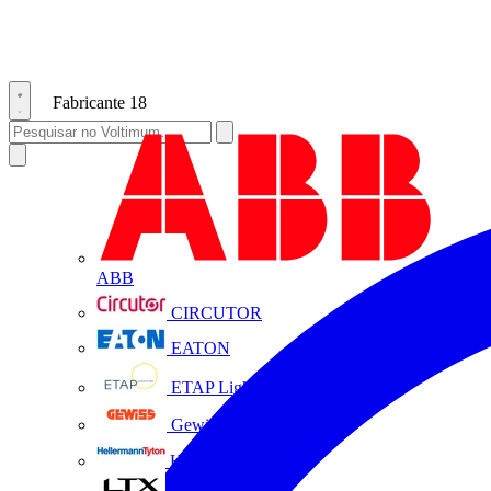
Fabricante
18
ABB
CIRCUTOR
EATON
ETAP Lighting
Gewiss
HellermannTyton