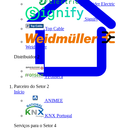
Schneider Electric
Signify
Top Cable
Weidmüller
Distribuidor
2
Bresimar Automação
FFonseca
Parceiro do Setor
2
Início
ANIMEE
KNX Portugal
Serviços para o Setor
4