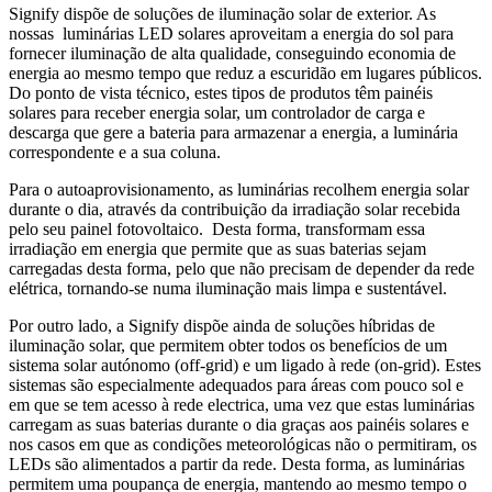
Signify dispõe de soluções de iluminação solar de exterior. As
nossas luminárias LED solares aproveitam a energia do sol para
fornecer iluminação de alta qualidade, conseguindo economia de
energia ao mesmo tempo que reduz a escuridão em lugares públicos.
Do ponto de vista técnico, estes tipos de produtos têm painéis
solares para receber energia solar, um controlador de carga e
descarga que gere a bateria para armazenar a energia, a luminária
correspondente e a sua coluna.
Para o autoaprovisionamento, as luminárias recolhem energia solar
durante o dia, através da contribuição da irradiação solar recebida
pelo seu painel fotovoltaico. Desta forma, transformam essa
irradiação em energia que permite que as suas baterias sejam
carregadas desta forma, pelo que não precisam de depender da rede
elétrica, tornando-se numa iluminação mais limpa e sustentável.
Por outro lado, a Signify dispõe ainda de soluções híbridas de
iluminação solar, que permitem obter todos os benefícios de um
sistema solar autónomo (off-grid) e um ligado à rede (on-grid). Estes
sistemas são especialmente adequados para áreas com pouco sol e
em que se tem acesso à rede electrica, uma vez que estas luminárias
carregam as suas baterias durante o dia graças aos painéis solares e
nos casos em que as condições meteorológicas não o permitiram, os
LEDs são alimentados a partir da rede. Desta forma, as luminárias
permitem uma poupança de energia, mantendo ao mesmo tempo o