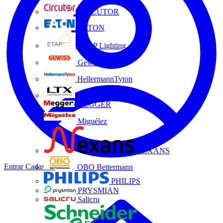
CIRCUTOR
EATON
ETAP Lighting
Gewiss
HellermannTyton
LTX
MEGGER
Miguélez
NEXANS
Entrar
Cadastrar
OBO Bettermann
PHILIPS
PRYSMIAN
Salicru