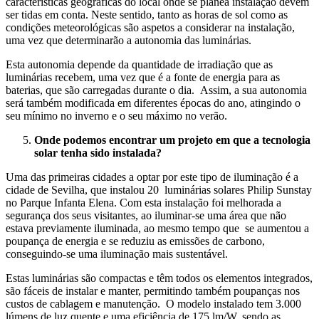
características geográficas do local onde se planea instalação devem
ser tidas em conta. Neste sentido, tanto as horas de sol como as
condições meteorológicas são aspetos a considerar na instalação,
uma vez que determinarão a autonomia das luminárias.
Esta autonomia depende da quantidade de irradiação que as
luminárias recebem, uma vez que é a fonte de energia para as
baterias, que são carregadas durante o dia. Assim, a sua autonomia
será também modificada em diferentes épocas do ano, atingindo o
seu mínimo no inverno e o seu máximo no verão.
Onde podemos encontrar um projeto em que a tecnologia
solar tenha sido instalada?
Uma das primeiras cidades a optar por este tipo de iluminação é a
cidade de Sevilha, que instalou 20 luminárias solares Philip Sunstay
no Parque Infanta Elena. Com esta instalação foi melhorada a
segurança dos seus visitantes, ao iluminar-se uma área que não
estava previamente iluminada, ao mesmo tempo que se aumentou a
poupança de energia e se reduziu as emissões de carbono,
conseguindo-se uma iluminação mais sustentável.
Estas luminárias são compactas e têm todos os elementos integrados,
são fáceis de instalar e manter, permitindo também poupanças nos
custos de cablagem e manutenção. O modelo instalado tem 3.000
lúmens de luz quente e uma eficiência de 175 lm/W, sendo as