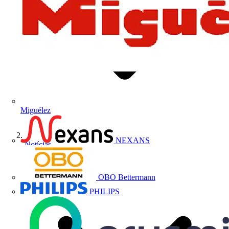
Miguélez
NEXANS
Notícias
OBO Bettermann
PHILIPS