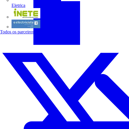
Eletrica
INETE
O electricista
Todos os parceiros