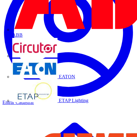
ABB
CIRCUTOR
EATON
ETAP Lighting
Entrar
Cadastrar