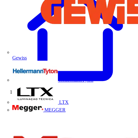
Gewiss
HellermannTyton
Início
LTX
MEGGER