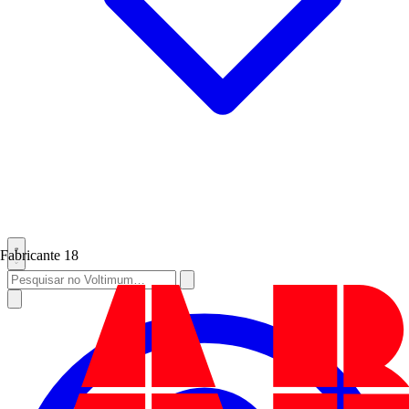
Fabricante
18