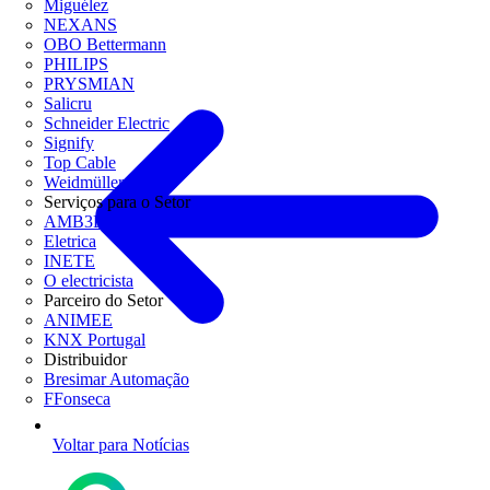
Miguélez
NEXANS
OBO Bettermann
PHILIPS
PRYSMIAN
Salicru
Schneider Electric
Signify
Top Cable
Weidmüller
Serviços para o Setor
AMB3E
Eletrica
INETE
O electricista
Parceiro do Setor
ANIMEE
KNX Portugal
Distribuidor
Bresimar Automação
FFonseca
Voltar para Notícias