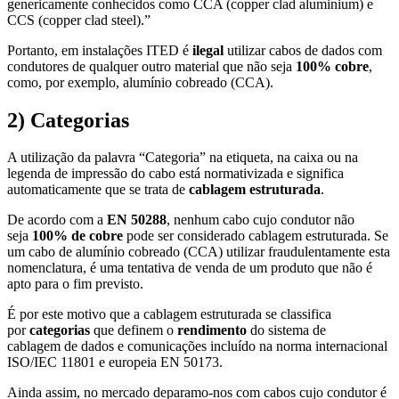
genericamente conhecidos como CCA (copper clad aluminium) e
CCS (copper clad steel).”
Portanto, em instalações ITED é
ilegal
utilizar cabos de dados com
condutores de qualquer outro material que não seja
100% cobre
,
como, por exemplo, alumínio cobreado (CCA).
2) Categorias
A utilização da palavra “Categoria” na etiqueta, na caixa ou na
legenda de impressão do cabo está normativizada e significa
automaticamente que se trata de
cablagem estruturada
.
De acordo com a
EN 50288
, nenhum cabo cujo condutor não
seja
100% de cobre
pode ser considerado cablagem estruturada. Se
um cabo de alumínio cobreado (CCA) utilizar fraudulentamente esta
nomenclatura, é uma tentativa de venda de um produto que não é
apto para o fim previsto.
É por este motivo que a cablagem estruturada se classifica
por
categorias
que definem o
rendimento
do sistema de
cablagem de dados e comunicações incluído na norma internacional
ISO/IEC 11801 e europeia EN 50173.
Ainda assim, no mercado deparamo-nos com cabos cujo condutor é