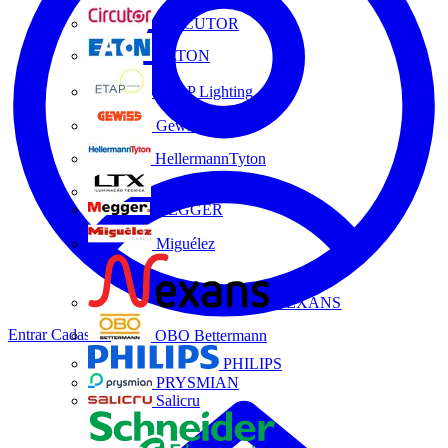
CIRCUTOR
EATON
ETAP Lighting
Gewiss
HellermannTyton
LTX
MEGGER
Miguélez
NEXANS
Entrar
Cadastrar
OBO Bettermann
PHILIPS
PRYSMIAN
Salicru