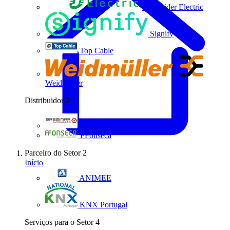
Schneider Electric
Signify
Top Cable
Weidmüller
Distribuidor
2
Bresimar Automação
FFonseca
Parceiro do Setor
2
Início
ANIMEE
KNX Portugal
Serviços para o Setor
4