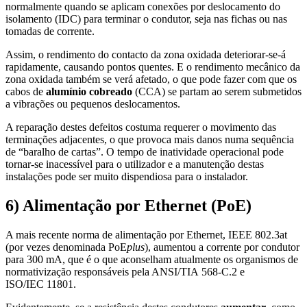
normalmente quando se aplicam conexões por deslocamento do
isolamento (IDC) para terminar o condutor, seja nas fichas ou nas
tomadas de corrente.
Assim, o rendimento do contacto da zona oxidada deteriorar-se-á
rapidamente, causando pontos quentes. E o rendimento mecânico da
zona oxidada também se verá afetado, o que pode fazer com que os
cabos de
alumínio cobreado
(CCA) se partam ao serem submetidos
a vibrações ou pequenos deslocamentos.
A reparação destes defeitos costuma requerer o movimento das
terminações adjacentes, o que provoca mais danos numa sequência
de “baralho de cartas”. O tempo de inatividade operacional pode
tornar-se inacessível para o utilizador e a manutenção destas
instalações pode ser muito dispendiosa para o instalador.
6) Alimentação por Ethernet (PoE)
A mais recente norma de alimentação por Ethernet, IEEE 802.3at
(por vezes denominada PoE
plus
), aumentou a corrente por condutor
para 300 mA, que é o que aconselham atualmente os organismos de
normativização responsáveis pela ANSI/TIA 568-C.2 e
ISO/IEC 11801.