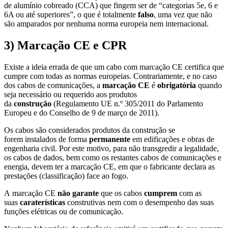
de alumínio cobreado (CCA) que fingem ser de “categorias 5e, 6 e
6A ou até superiores”, o que é totalmente
falso
, uma vez que não
são amparados por nenhuma norma europeia nem internacional.
3)
Marcação
CE e CPR
Existe a ideia errada de que um cabo com marcação CE certifica que
cumpre com todas as normas europeias. Contrariamente, e no caso
dos cabos de comunicações, a
marcação CE
é
obrigatória
quando
seja necessário ou requerido aos produtos
da
construção
(Regulamento UE n.º 305/2011 do Parlamento
Europeu e do Conselho de 9 de março de 2011).
Os cabos são considerados produtos da construção se
forem instalados de forma
permanente
em edificações e obras de
engenharia civil. Por este motivo, para não transgredir a legalidade,
os cabos de dados, bem como os restantes cabos de comunicações e
energia, devem ter a marcação CE, em que o fabricante declara as
prestações (classificação) face ao fogo.
A marcação CE
não garante
que os cabos
cumprem
com as
suas
caraterísticas
construtivas nem com o desempenho das suas
funções elétricas ou de comunicação.