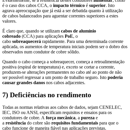
Evidentemente, se a resistência destes condutores
aumentar
, como
é o caso dos cabos CCA, o
impacto térmico
é
superior
. Isto
agrava apreocupação que já está a ser debatida quanto à utilização
de cabos balanceados para aguentar correntes superiores a estes
valores.
É claro que, quando se utilizam
cabos de alumínio
cobreado
(CCA) para aplicações
PoE
, o
cabo
sobreaquecerá
rapidamente. Para uma determinada corrente
aplicada, os aumentos de temperatura iniciais podem ser o dobro dos
observados num condutor de cobre sólido.
Quando o cabo começa a sobreaquecer, começa a retroalimentação
positiva (espiral de temperatura) e, exceto se cortar a corrente,
produzem-se alterações permanentes no cabo até ao ponto de não
ser possível regressar a um ponto de trabalho seguro. Isto
poderia
causar grandes danos
nos cabos adjacentes.
7) Deficiências no rendimento
Todas as normas relativas aos cabos de dados, sejam CENELEC,
IEC, ISO ou ANSI, especificam requisitos e ensaios para os
condutores de cobre. A
força mecânica
, a
pureza
e
a
resistência
do cobre são
requisitos fundamentais
para que o
cabo funcione de maneira fiável nas aplicações previstas.