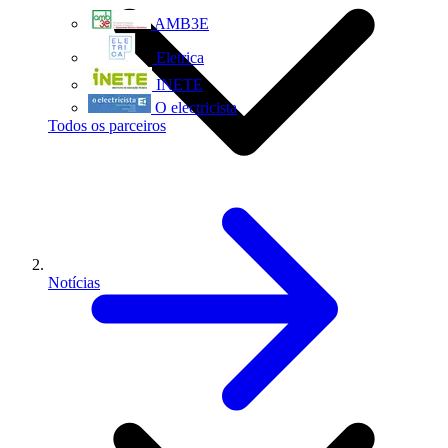
AMB3E
Eletrica
INETE
O electricista
Todos os parceiros
Notícias