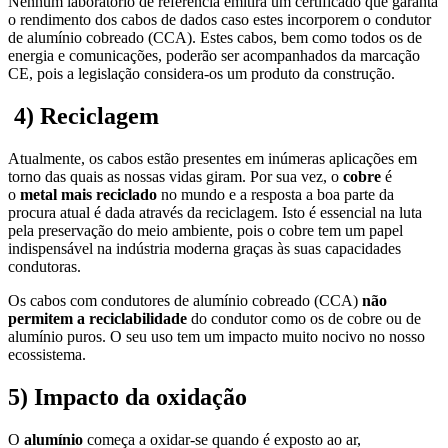
Nenhum laboratório de referência emitirá um certificado que garanta
o rendimento dos cabos de dados caso estes incorporem o condutor
de alumínio cobreado (CCA). Estes cabos, bem como todos os de
energia e comunicações, poderão ser acompanhados da marcação
CE, pois a legislação considera-os um produto da construção.
4)
Reciclagem
Atualmente, os cabos estão presentes em inúmeras aplicações em
torno das quais as nossas vidas giram. Por sua vez, o
cobre
é
o
metal mais reciclado
no mundo e a resposta a boa parte da
procura atual é dada através da reciclagem. Isto é essencial na luta
pela preservação do meio ambiente, pois o cobre tem um papel
indispensável na indústria moderna graças às suas capacidades
condutoras.
Os cabos com condutores de alumínio cobreado (CCA)
não
permitem a reciclabilidade
do condutor como os de cobre ou de
alumínio puros. O seu uso tem um impacto muito nocivo no nosso
ecossistema.
5)
Impacto da oxidação
O
alumínio
começa a oxidar-se quando é exposto ao ar,