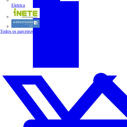
Eletrica
INETE
O electricista
Todos os parceiros