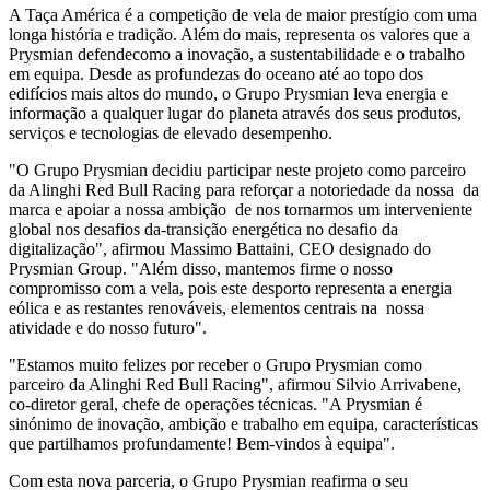
A Taça América é a competição de vela de maior prestígio com uma
longa história e tradição. Além do mais, representa os valores que a
Prysmian defendecomo a inovação, a sustentabilidade e o trabalho
em equipa. Desde as profundezas do oceano até ao topo dos
edifícios mais altos do mundo, o Grupo Prysmian leva energia e
informação a qualquer lugar do planeta através dos seus produtos,
serviços e tecnologias de elevado desempenho.
"O Grupo Prysmian decidiu participar neste projeto como parceiro
da Alinghi Red Bull Racing para reforçar a notoriedade da nossa da
marca e apoiar a nossa ambição de nos tornarmos um interveniente
global nos desafios da-transição energética no desafio da
digitalização", afirmou Massimo Battaini, CEO designado do
Prysmian Group. "Além disso, mantemos firme o nosso
compromisso com a vela, pois este desporto representa a energia
eólica e as restantes renováveis, elementos centrais na nossa
atividade e do nosso futuro".
"Estamos muito felizes por receber o Grupo Prysmian como
parceiro da Alinghi Red Bull Racing", afirmou Silvio Arrivabene,
co-diretor geral, chefe de operações técnicas. "A Prysmian é
sinónimo de inovação, ambição e trabalho em equipa, características
que partilhamos profundamente! Bem-vindos à equipa".
Com esta nova parceria, o Grupo Prysmian reafirma o seu