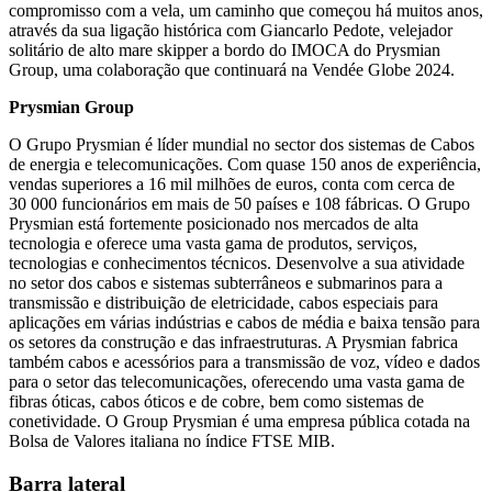
compromisso com a vela, um caminho que começou há muitos anos,
através da sua ligação histórica com Giancarlo Pedote, velejador
solitário de alto mare skipper a bordo do IMOCA do Prysmian
Group, uma colaboração que
continuará na Vendée Globe 2024.
Prysmian Group
O Grupo Prysmian é líder mundial no sector dos sistemas de Cabos
de energia e telecomunicações. Com quase 150 anos de experiência,
vendas superiores a 16 mil milhões de euros, conta com cerca de
30 000 funcionários em mais de 50 países e 108 fábricas. O Grupo
Prysmian está fortemente posicionado nos mercados de alta
tecnologia e oferece uma vasta gama de produtos, serviços,
tecnologias e conhecimentos técnicos. Desenvolve a sua atividade
no setor dos cabos e sistemas subterrâneos e submarinos para a
transmissão e distribuição de eletricidade, cabos especiais para
aplicações em várias indústrias e cabos de média e baixa tensão para
os setores da construção e das infraestruturas. A Prysmian fabrica
também cabos e acessórios para a transmissão de voz, vídeo e dados
para o setor das telecomunicações, oferecendo uma vasta gama de
fibras óticas, cabos óticos e de cobre, bem como sistemas de
conetividade. O Group Prysmian é uma empresa pública cotada na
Bolsa de Valores italiana no índice FTSE MIB.
Barra lateral