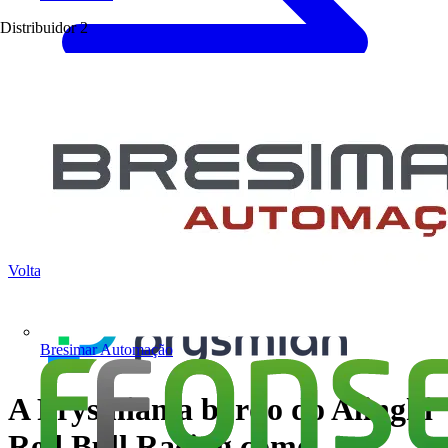
Distribuidor
2
Voltar para Notícias
Bresimar Automação
A Prysmian a bordo do Alinghi
Red Bull Racing como