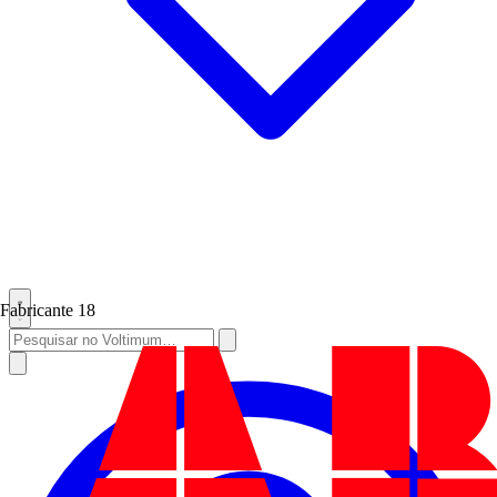
Fabricante
18