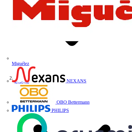
Miguélez
NEXANS
Notícias
OBO Bettermann
PHILIPS