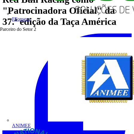
"Patrocinadora Oficial" da
37.ª edição da Taça América
FFonseca
Parceiro do Setor
2
ANIMEE