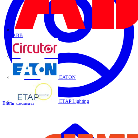
ABB
CIRCUTOR
EATON
ETAP Lighting
Entrar
Cadastrar