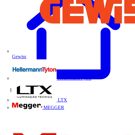
Gewiss
HellermannTyton
Início
LTX
MEGGER