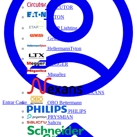
CIRCUTOR
EATON
ETAP Lighting
Gewiss
HellermannTyton
LTX
MEGGER
Miguélez
NEXANS
Entrar
Cadastrar
OBO Bettermann
PHILIPS
PRYSMIAN
Salicru