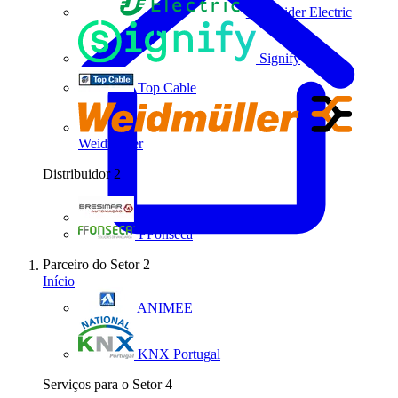
Schneider Electric
Signify
Top Cable
Weidmüller
Distribuidor
2
Bresimar Automação
FFonseca
Parceiro do Setor
2
Início
ANIMEE
KNX Portugal
Serviços para o Setor
4