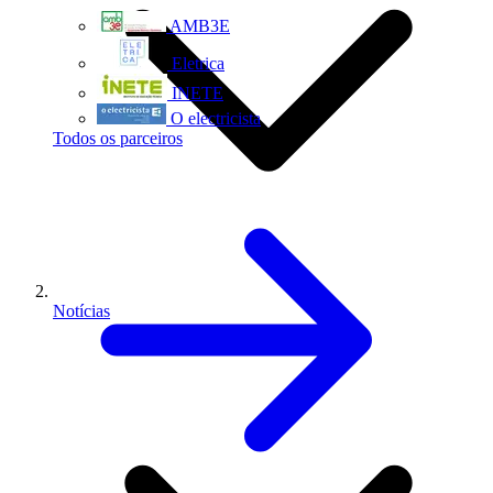
AMB3E
Eletrica
INETE
O electricista
Todos os parceiros
Notícias