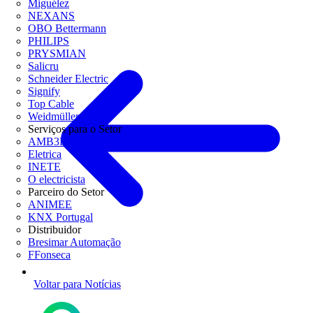
Miguélez
NEXANS
OBO Bettermann
PHILIPS
PRYSMIAN
Salicru
Schneider Electric
Signify
Top Cable
Weidmüller
Serviços para o Setor
AMB3E
Eletrica
INETE
O electricista
Parceiro do Setor
ANIMEE
KNX Portugal
Distribuidor
Bresimar Automação
FFonseca
Voltar para Notícias