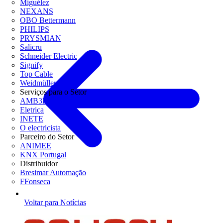
Miguélez
NEXANS
OBO Bettermann
PHILIPS
PRYSMIAN
Salicru
Schneider Electric
Signify
Top Cable
Weidmüller
Serviços para o Setor
AMB3E
Eletrica
INETE
O electricista
Parceiro do Setor
ANIMEE
KNX Portugal
Distribuidor
Bresimar Automação
FFonseca
Voltar para Notícias