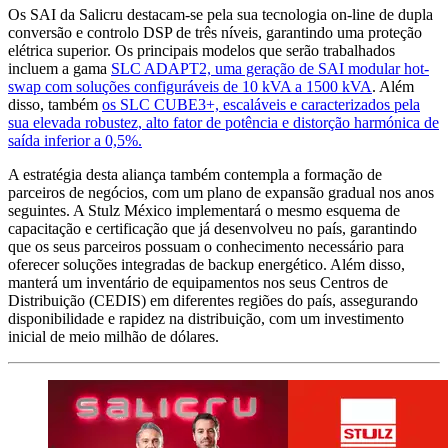
Os SAI da Salicru destacam-se pela sua tecnologia on-line de dupla
conversão e controlo DSP de três níveis, garantindo uma proteção
elétrica superior. Os principais modelos que serão trabalhados
incluem a gama
SLC ADAPT2, uma geração de SAI modular hot-
swap com soluções configuráveis de 10 kVA a 1500 kVA
. Além
disso, também
os SLC CUBE3+, escaláveis e caracterizados pela
sua elevada robustez, alto fator de potência e distorção harmónica de
saída inferior a 0,5%.
A estratégia desta aliança também contempla a formação de
parceiros de negócios, com um plano de expansão gradual nos anos
seguintes. A Stulz México implementará o mesmo esquema de
capacitação e certificação que já desenvolveu no país, garantindo
que os seus parceiros possuam o conhecimento necessário para
oferecer soluções integradas de backup energético. Além disso,
manterá um inventário de equipamentos nos seus Centros de
Distribuição (CEDIS) em diferentes regiões do país, assegurando
disponibilidade e rapidez na distribuição, com um investimento
inicial de meio milhão de dólares.