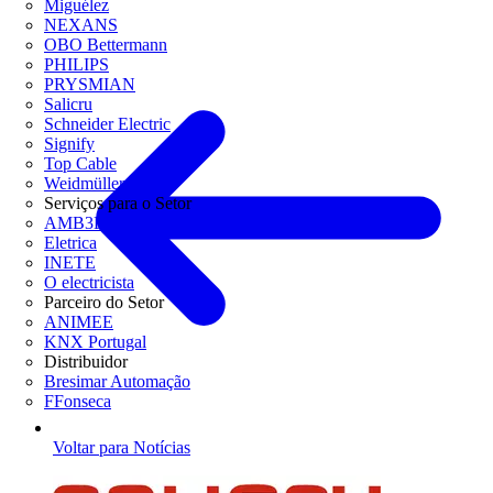
Miguélez
NEXANS
OBO Bettermann
PHILIPS
PRYSMIAN
Salicru
Schneider Electric
Signify
Top Cable
Weidmüller
Serviços para o Setor
AMB3E
Eletrica
INETE
O electricista
Parceiro do Setor
ANIMEE
KNX Portugal
Distribuidor
Bresimar Automação
FFonseca
Voltar para Notícias