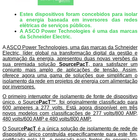
Estes dispositivos foram concebidos para isolar
a energia baseada em inversores das redes
elétricas de serviços públicos.
A ASCO Power Technologies é uma das marcas
da Schneider Electric.
A
ASCO Power Technologies
, uma das marcas da
Schneider
Electric
, líder global na transformação digital da gestão e
automação da energia, apresentou duas novas versões da
sua premiada solução
SourcePacT
, para satisfazer um
conjunto mais amplo de aplicações de tensão. Assim,
oferece agora uma gama de soluções que simplificam o
isolamento da rede em projetos de energia com alimentação
por inversores.
O primeiro interruptor de isolamento de fonte de dispositivo
único, o Source
PacT
™, foi originalmente classificado para
600 amperes a 277 volts. Está agora disponível em três
novos modelos com classificações de 277 volts/800 AMP,
480 volts/600 AMP e 480 volts/800 AMP.
O Source
PacT
é a única solução de isolamento de rede de
dispositivo único construída especificamente para este fim,
certificada pela UL, e pensada para fontes de energia de