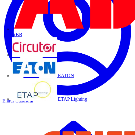
ABB
CIRCUTOR
EATON
ETAP Lighting
Entrar
Cadastrar