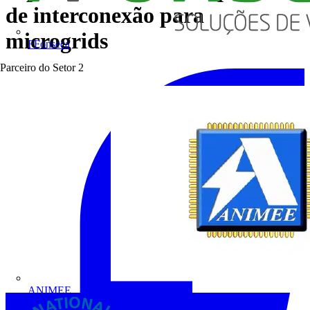
de interconexão para
microgrids
FFonseca
Parceiro do Setor
2
ANIMEE