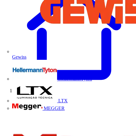
Gewiss
HellermannTyton
Início
LTX
MEGGER