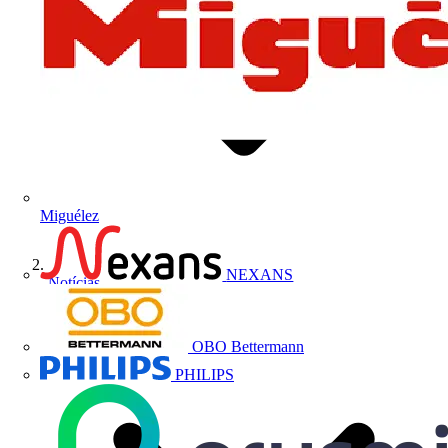
Miguélez
NEXANS
Notícias
OBO Bettermann
PHILIPS