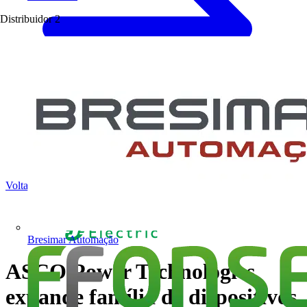
Distribuidor
2
Voltar para Notícias
Bresimar Automação
ASCO Power Technologies
expande família de dispositivos