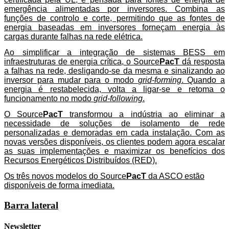
emergência alimentadas por inversores. Combina as
funções de controlo e corte, permitindo que as fontes de
energia baseadas em inversores forneçam energia às
cargas durante falhas na rede elétrica.
Ao simplificar a integração de sistemas BESS em
infraestruturas de energia crítica, o Source
PacT
dá resposta
a falhas na rede, desligando-se da mesma e sinalizando ao
inversor para mudar para o modo
grid-forming
. Quando a
energia é restabelecida, volta a ligar-se e retoma o
funcionamento no modo
grid-following
.
O Source
PacT
transformou a indústria ao eliminar a
necessidade de soluções de isolamento de rede
personalizadas e demoradas em cada instalação. Com as
novas versões disponíveis, os clientes podem agora escalar
as suas implementações e maximizar os benefícios dos
Recursos Energéticos Distribuídos (RED).
Os três novos modelos do Source
PacT
da ASCO estão
disponíveis de forma imediata.
Barra lateral
Newsletter