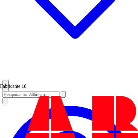
Fabricante
18