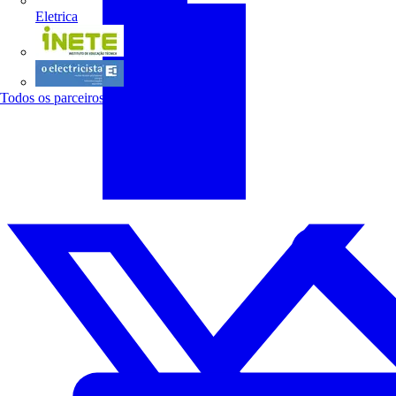
Eletrica
INETE
O electricista
Todos os parceiros