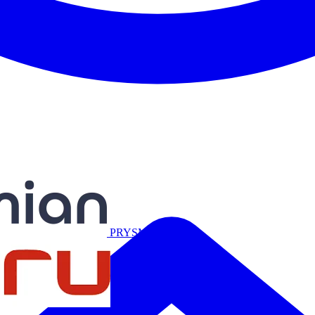
Miguélez
PRYSMIAN
Salicru