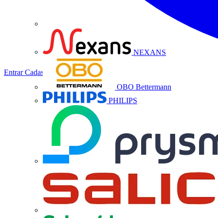
NEXANS
Entrar
Cadastrar
OBO Bettermann
PHILIPS