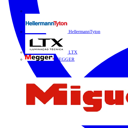
HellermannTyton
LTX
MEGGER