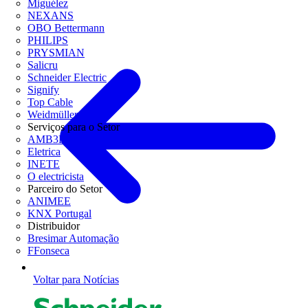
Miguélez
NEXANS
OBO Bettermann
PHILIPS
PRYSMIAN
Salicru
Schneider Electric
Signify
Top Cable
Weidmüller
Serviços para o Setor
AMB3E
Eletrica
INETE
O electricista
Parceiro do Setor
ANIMEE
KNX Portugal
Distribuidor
Bresimar Automação
FFonseca
Voltar para Notícias