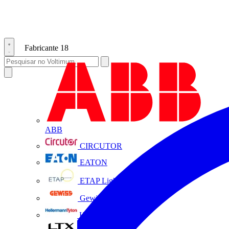
Fabricante
18
ABB
CIRCUTOR
EATON
ETAP Lighting
Gewiss
HellermannTyton