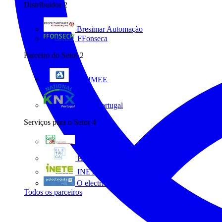
Distribuidor
2
Bresimar Automação
FFonseca
Parceiro do Setor
2
ANIMEE
KNX Portugal
Serviços para o Setor
4
AMB3E
Eletrica
INETE
O electricista
Todos os parceiros