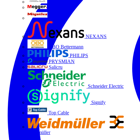
LTX
MEGGER
Miguélez
NEXANS
OBO Bettermann
PHILIPS
PRYSMIAN
Salicru
Schneider Electric
Signify
Top Cable
Weidmüller