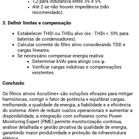
1,2 para indutância entre 3% e 5%.
Até 2 se não houver impedância (não 
recomendado).
3. Definir limites e compensação
Estabelecer THDi ou THDu alvo (ex.: THDi < 10% para 
baterias de condensadores).
Calcular corrente do filtro ativo considerando TDD e 
cargas lineares.
Se necessário compensar energia reativa:
Determinar kVAr para atingir cos φ.
Verificar cargas indutivas e compensações 
existentes.
Conclusão
Os filtros ativos AccuSine+ são soluções eficazes para mitigar 
harmónicas, corrigir o fator de potência e equilibrar cargas, 
melhorando a qualidade da energia, a fiabilidade e a eficiência 
do sistema. Além de reduzir custos operacionais e aumentar a 
disponibilidade, a integração com softwares como Power 
Monitoring Expert (PME) permite monitorização contínua, 
análise detalhada e gestão proativa da qualidade de energia, 
garantindo maior produtividade e proteção da infraestrutura 
elétrica.