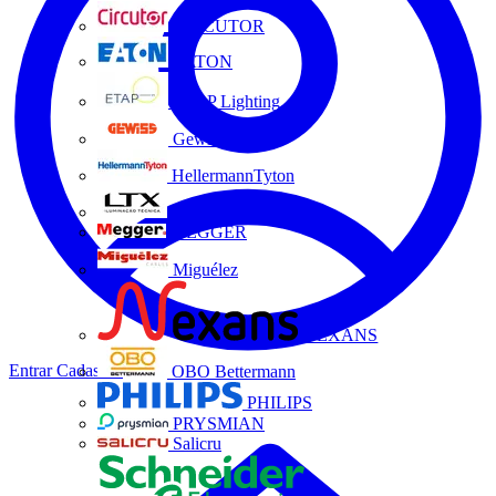
CIRCUTOR
EATON
ETAP Lighting
Gewiss
HellermannTyton
LTX
MEGGER
Miguélez
NEXANS
Entrar
Cadastrar
OBO Bettermann
PHILIPS
PRYSMIAN
Salicru