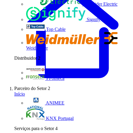
Schneider Electric
Signify
Top Cable
Weidmüller
Distribuidor
2
Bresimar Automação
FFonseca
Parceiro do Setor
2
Início
ANIMEE
KNX Portugal
Serviços para o Setor
4