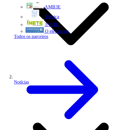
AMB3E
Eletrica
INETE
O electricista
Todos os parceiros
Notícias