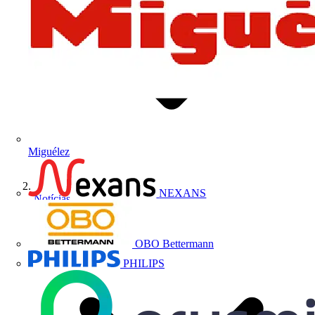
Miguélez
NEXANS
Notícias
OBO Bettermann
PHILIPS