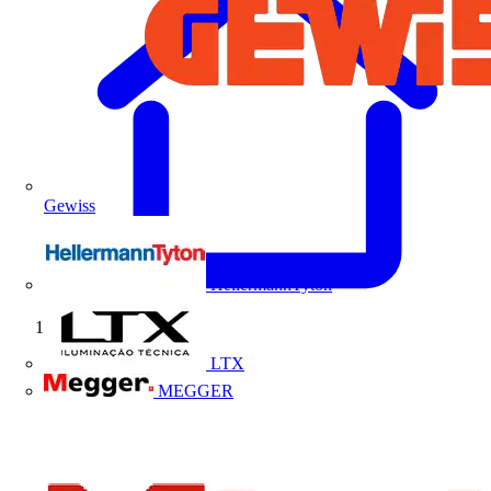
Gewiss
HellermannTyton
Início
LTX
MEGGER