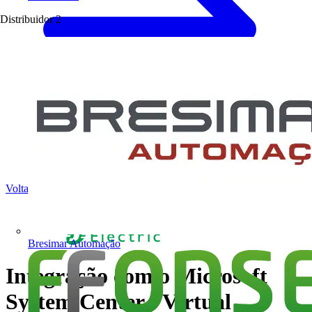
Distribuidor
2
Voltar para Notícias
Bresimar Automação
Integração com o Microsoft
System Center - Virtual