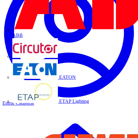
ABB
CIRCUTOR
EATON
ETAP Lighting
Entrar
Cadastrar