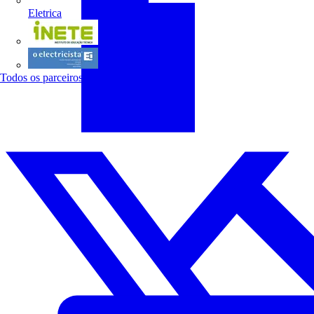
Eletrica
INETE
O electricista
Todos os parceiros