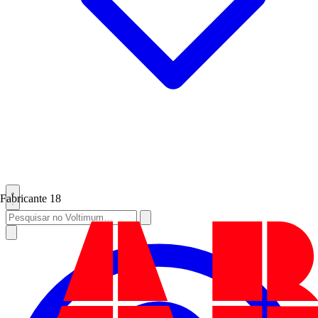
Fabricante
18