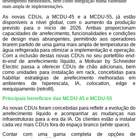
desempenho melhorados, bem como integração numa variedade
mais ampla de implementações.
As novas CDUs, a MCDU-45 e a MCDU-55, já estão
disponíveis a nível global, com o aumento da produção
previsto para o início de 2026. Ambas proporcionam
capacidades de arrefecimento, funcionalidades e condições
de design mais abrangentes, permitindo aos operadores
tirarem partido de uma gama mais ampla de temperaturas de
água refrigerada para otimizar a implementação e operação.
Com a inclusão destas novas CDUs no seu portefólio
end-
to-end
de arrefecimento líquido, a Motivair by Schneider
Electric passa a oferecer CDUs de chão adicionais, bem
como unidades para instalação em rack, concebidas para
habilitar estratégias de arrefecimento melhoradas em
ambientes de hiperescala, IA,
colocation
, edge e
reequipamento (
retrofit
).
Principais benefícios das MCDU-45 e MCDU-55
As novas CDUs foram concebidas para refletir a evolução do
arrefecimento líquido e acompanhar as mudanças nas
infraestruturas para a era da IA. Os clientes estão a instalar
cada vez mais CDUs fora do espaço branco (
white space
).
Contar com uma gama completa de opções de