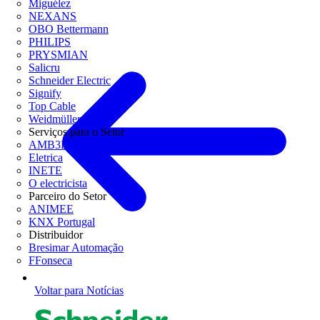
Miguélez
NEXANS
OBO Bettermann
PHILIPS
PRYSMIAN
Salicru
Schneider Electric
Signify
Top Cable
Weidmüller
Serviços para o Setor
AMB3E
Eletrica
INETE
O electricista
Parceiro do Setor
ANIMEE
KNX Portugal
Distribuidor
Bresimar Automação
FFonseca
Voltar para Notícias