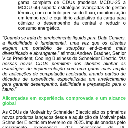
gama completa de CDUs (modelos MCDU-25 a
MCDU-60) suporta estratégias avançadas de gestão
térmica, com controlo preciso do fluxo, monitorização
em tempo real e equilíbrio adaptativo da carga para
otimizar o desempenho da central e reduzir o
consumo energético.
“Quando se trata de arrefecimento líquido para Data Centers,
a flexibilidade é fundamental, uma vez que os clientes
exigem um portefólio de soluções
end-to-end
mais
diversificado e abrangente,”
afirmou Andrew Bradner, Senior
Vice President, Cooling Business da Schneider Electric.
“As
nossas novas CDUs permitem aos clientes alinhar as
estratégias de implementação com uma gama mais ampla
de aplicações de computação acelerada, tirando partido de
décadas de experiência especializada em arrefecimento
para garantir desempenho, fiabilidade e preparação para o
futuro.”
Alicerçadas em experiência comprovada e um alcance
global
As CDUs da Motivair by Schneider Electric são os primeiros
novos produtos lançados desde a aquisição da Motivair pela
Schneider Electric em fevereiro de 2025. Impulsionadas pelo
crescimento exponencial das aplicações de IA,