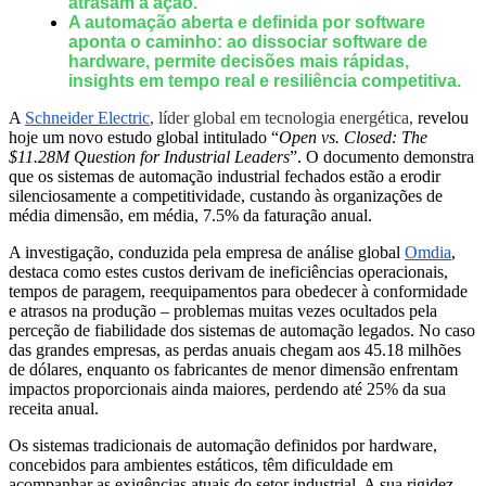
atrasam a ação.
A automação aberta e definida por software
aponta o caminho: ao dissociar software de
hardware, permite decisões mais rápidas,
insights em tempo real e resiliência competitiva.
A
Schneider Electric
, líder global em tecnologia energética,
revelou
hoje um novo estudo global intitulado “
Open vs. Closed: The
$11.28M Question for Industrial Leaders
”. O documento demonstra
que os sistemas de automação industrial fechados estão a erodir
silenciosamente a competitividade, custando às organizações de
média dimensão, em média, 7.5% da faturação anual.
A investigação, conduzida pela empresa de análise global
Omdia
,
destaca como estes custos derivam de ineficiências operacionais,
tempos de paragem, reequipamentos para obedecer à conformidade
e atrasos na produção – problemas muitas vezes ocultados pela
perceção de fiabilidade dos sistemas de automação legados. No caso
das grandes empresas, as perdas anuais chegam aos 45.18 milhões
de dólares, enquanto os fabricantes de menor dimensão enfrentam
impactos proporcionais ainda maiores, perdendo até 25% da sua
receita anual.
Os sistemas tradicionais de automação definidos por hardware,
concebidos para ambientes estáticos, têm dificuldade em
acompanhar as exigências atuais do setor industrial. A sua rigidez