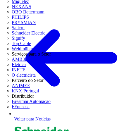
Miguélez
NEXANS
OBO Bettermann
PHILIPS
PRYSMIAN
Salicru
Schneider Electric
Signify
Top Cable
Weidmüller
Serviços para o Setor
AMB3E
Eletrica
INETE
O electricista
Parceiro do Setor
ANIMEE
KNX Portugal
Distribuidor
Bresimar Automação
FFonseca
Voltar para Notícias