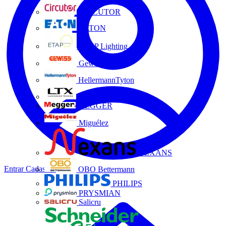
CIRCUTOR
EATON
ETAP Lighting
Gewiss
HellermannTyton
LTX
MEGGER
Miguélez
NEXANS
Entrar
Cadastrar
OBO Bettermann
PHILIPS
PRYSMIAN
Salicru