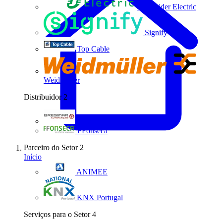
Schneider Electric
Signify
Top Cable
Weidmüller
Distribuidor
2
Bresimar Automação
FFonseca
Parceiro do Setor
2
Início
ANIMEE
KNX Portugal
Serviços para o Setor
4