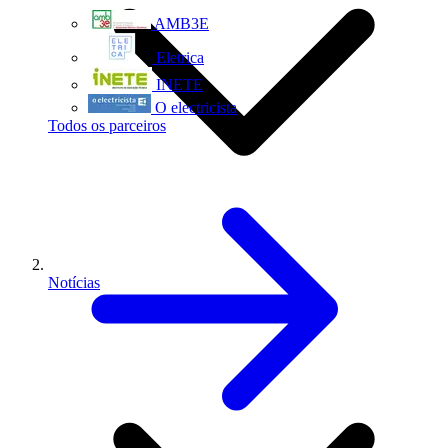
AMB3E
Eletrica
INETE
O electricista
Todos os parceiros
Notícias