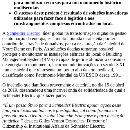
para mobilizar recursos para um monumento histórico
multisecular.
O sucesso deste projeto é resultado de soluções inovadoras
utilizadas para fazer face à logística e aos
constrangimentos complexos encontrados no local.
A
Schneider Electric
, líder global na transformação digital da gestão
e automação da energia, está muito honrada e satisfeita por ter
contribuído, através de donativos, para a restauração da Catedral de
Notre Dame em Paris. As soluções doadas tornaram possível
proteger e monitorizar as instalações elétricas do local: o Building
Management System (BMS) é capaz de gerir e otimizar o consumo
de energia do monumento, incorporando inovações do século XXI
numa catedral que representa um ponto alto da arte medieval,
classificada como Património Mundial da UNESCO desde 1991.
O incêndio que danificou gravemente a catedral, no dia 15 de abril
de 2019, desencadeou uma incrível onda de solidariedade da qual a
Schneider Electric quis fazer parte.
“É um passo óbvio para a Schneider Electric apoiar ações deste
tipo para locais simbólicos e prestigiados, tal como fizemos no
passado para o teatro estatal Comédie Française e para a estação
Antártica,”
destaca Gilles Vermot Desroches, Director of
Citizenship & Institutional Affairs da Schneider Electric.