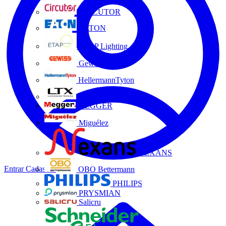
CIRCUTOR
EATON
ETAP Lighting
Gewiss
HellermannTyton
LTX
MEGGER
Miguélez
NEXANS
Entrar
Cadastrar
OBO Bettermann
PHILIPS
PRYSMIAN
Salicru