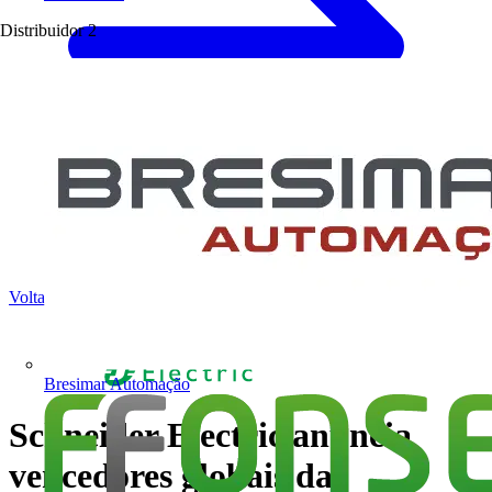
Distribuidor
2
Voltar para Notícias
Bresimar Automação
Schneider Electric anuncia
vencedores globais da