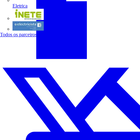
Eletrica
INETE
O electricista
Todos os parceiros