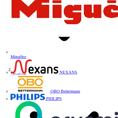
Miguélez
NEXANS
Notícias
OBO Bettermann
PHILIPS