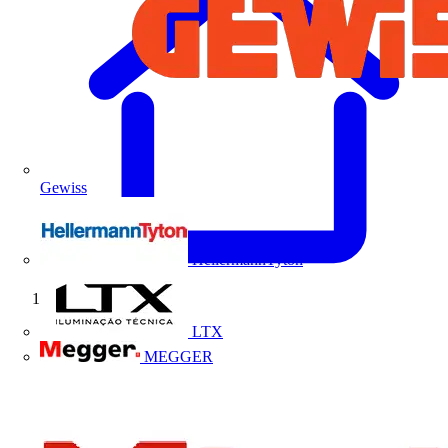
Gewiss
HellermannTyton
Início
LTX
MEGGER