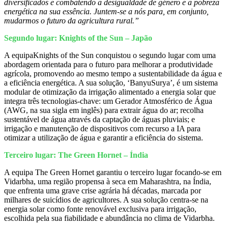
diversificados e combatendo a desigualdade de género e a pobreza
energética na sua essência. Juntem-se a nós para, em conjunto,
mudarmos o futuro da agricultura rural.”
Segundo lugar: Knights of the Sun – Japão
A equipaKnights of the Sun conquistou o segundo lugar com uma
abordagem orientada para o futuro para melhorar a produtividade
agrícola, promovendo ao mesmo tempo a sustentabilidade da água e
a eficiência energética. A sua solução, ‘BanyuSurya’, é um sistema
modular de otimização da irrigação alimentado a energia solar que
integra três tecnologias-chave: um Gerador Atmosférico de Água
(AWG, na sua sigla em inglês) para extrair água do ar; recolha
sustentável de água através da captação de águas pluviais; e
irrigação e manutenção de dispositivos com recurso a IA para
otimizar a utilização de água e garantir a eficiência do sistema.
Terceiro lugar: The Green Hornet – Índia
A equipa The Green Hornet garantiu o terceiro lugar focando-se em
Vidarbha, uma região propensa à seca em Maharashtra, na Índia,
que enfrenta uma grave crise agrária há décadas, marcada por
milhares de suicídios de agricultores. A sua solução centra-se na
energia solar como fonte renovável exclusiva para irrigação,
escolhida pela sua fiabilidade e abundância no clima de Vidarbha.