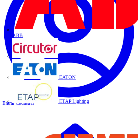
ABB
CIRCUTOR
EATON
ETAP Lighting
Entrar
Cadastrar