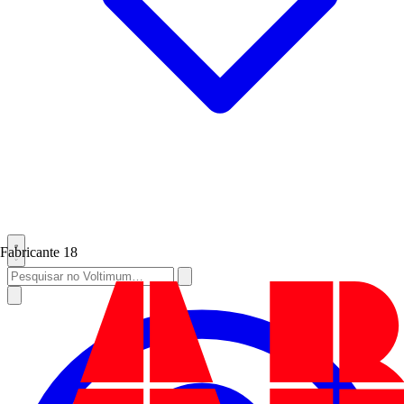
Fabricante
18