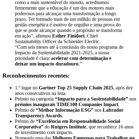
como a mais sustentável do mundo, acreditamos
firmemente que a educação é um dos motores mais
poderosos para alcançar uma transformação a longo
prazo. Ter formado mais de um milhão de pessoas em
gestão energética é motivo de orgulho e uma prova do
que se pode alcançar quando o propósito se transforma
em ação”, afirmou
Esther Finidori
, Chief
Sustainability Officer da Schneider Electric.
“Com seis meses até à conclusão do nosso programa de
Impacto da Sustentabilidade 2021-2025, a nossa
prioridade é clara:
acelerar com determinação e
deixar um impacto duradouro
.”
Reconhecimentos recentes:
1.º lugar no
Gartner Top 25 Supply Chain 2025
, após dez
anos consecutivos na lista.
Prémio na categoria
“Impacto para a Sustentabilidade”
nos
prémios inaugurais TIME100 Companies Impact
.
Prémio de
“Melhor Informação ESG”
nos
Labrador
Transparency Awards
.
Prémio de
“Excelência em Responsabilidade Social
Corporativa”
do
Rutgers Institute
, que reconhece 16 anos
de investimento com impacto.
Nomeada uma das
Melhores Empresas para Trabalhar na