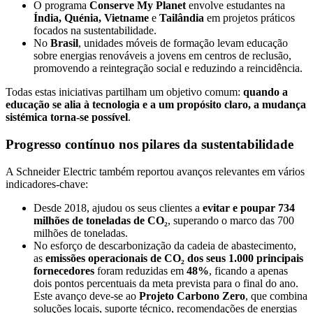
O programa
Conserve My Planet
envolve estudantes na
Índia, Quénia, Vietname
e
Tailândia
em projetos práticos
focados na sustentabilidade.
No
Brasil
, unidades móveis de formação levam educação
sobre energias renováveis a jovens em centros de reclusão,
promovendo a reintegração social e reduzindo a reincidência.
Todas estas iniciativas partilham um objetivo comum:
quando a
educação se alia à tecnologia e a um propósito claro, a mudança
sistémica torna-se possível
.
Progresso contínuo nos pilares da sustentabilidade
A Schneider Electric também reportou avanços relevantes em vários
indicadores-chave:
Desde 2018, ajudou os seus clientes a
evitar e poupar 734
milhões de toneladas de CO₂
, superando o marco das 700
milhões de toneladas.
No esforço de descarbonização da cadeia de abastecimento,
as
emissões operacionais de CO₂ dos seus 1.000 principais
fornecedores
foram reduzidas em
48%
, ficando a apenas
dois pontos percentuais da meta prevista para o final do ano.
Este avanço deve-se ao
Projeto Carbono Zero
, que combina
soluções locais, suporte técnico, recomendações de energias