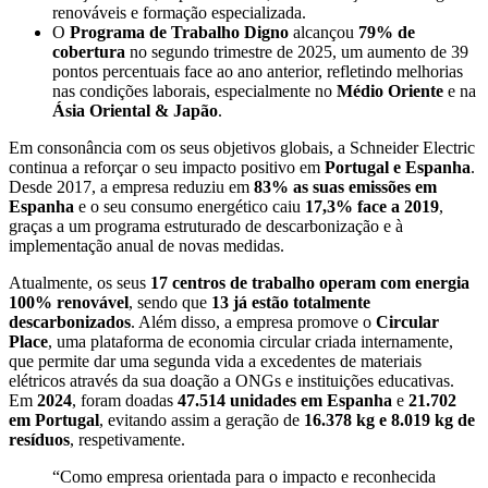
renováveis e formação especializada.
O
Programa de Trabalho Digno
alcançou
79% de
cobertura
no segundo trimestre de 2025, um aumento de 39
pontos percentuais face ao ano anterior, refletindo melhorias
nas condições laborais, especialmente no
Médio Oriente
e na
Ásia Oriental & Japão
.
Em consonância com os seus objetivos globais, a Schneider Electric
continua a reforçar o seu impacto positivo em
Portugal e Espanha
.
Desde 2017, a empresa reduziu em
83% as suas emissões em
Espanha
e o seu consumo energético caiu
17,3% face a 2019
,
graças a um programa estruturado de descarbonização e à
implementação anual de novas medidas.
Atualmente, os seus
17 centros de trabalho operam com energia
100% renovável
, sendo que
13 já estão totalmente
descarbonizados
. Além disso, a empresa promove o
Circular
Place
, uma plataforma de economia circular criada internamente,
que permite dar uma segunda vida a excedentes de materiais
elétricos através da sua doação a ONGs e instituições educativas.
Em
2024
, foram doadas
47.514 unidades em Espanha
e
21.702
em Portugal
, evitando assim a geração de
16.378 kg e 8.019 kg de
resíduos
, respetivamente.
“Como empresa orientada para o impacto e reconhecida