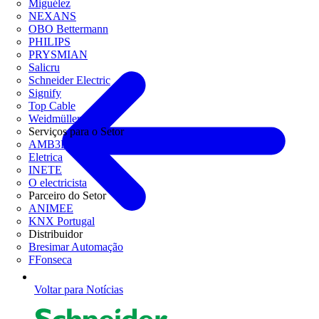
Miguélez
NEXANS
OBO Bettermann
PHILIPS
PRYSMIAN
Salicru
Schneider Electric
Signify
Top Cable
Weidmüller
Serviços para o Setor
AMB3E
Eletrica
INETE
O electricista
Parceiro do Setor
ANIMEE
KNX Portugal
Distribuidor
Bresimar Automação
FFonseca
Voltar para Notícias