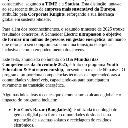
consecutiva, segundo a
TIME
e a
Statista
. Esta distinção junta-se
ao seu recente título de
empresa mais sustentável da Europa
,
atribuído pela
Corporate Knights
, reforçando a sua liderança
global em sustentabilidade.
Para além dos reconhecimentos, o segundo trimestre de 2025 trouxe
resultados concretos. A Schneider Electric
ultrapassou o objetivo
de formar um milhão de pessoas em gestão energética
, um marco
que reforça o seu compromisso com uma transição energética
inclusiva e com o empoderamento dos jovens.
Este feito, anunciado no âmbito do
Dia Mundial das
Competências da Juventude 2025
, é fruto do programa
Youth
Education & Entrepreneurship
, presente em mais de 60 países. O
programa proporciona competências técnicas e empreendedoras a
comunidades vulneráveis, capacitando-as para participarem
ativamente na transição energética.
Algumas iniciativas recentes que demonstram o alcance global e o
impacto do programa incluem:
Em
Cox’s Bazar (Bangladesh)
, é utilizada tecnologia de
gémeo digital para formar comunidades deslocadas na
reparação de sistemas solares e reciclagem de resíduos
eletrónicos.